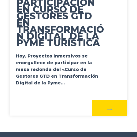
PARTICIPACIÓN
EN CURSO DE
GESTORES GTD
EN
TRANSFORMACIÓ
N DIGITAL DE LA
PYME TURÍSTICA
Hoy, Proyectos Inmersivos se
enorgullece de participar en la
mesa redonda del «Curso de
Gestores GTD en Transformación
Digital de la Pyme…