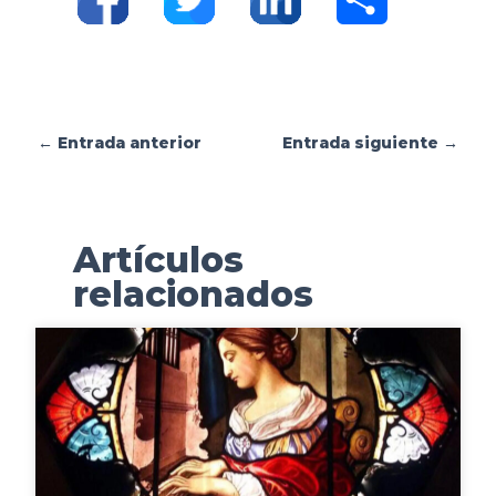
o
m
←
Entrada anterior
Entrada siguiente
→
p
a
Artículos
r
relacionados
t
i
r