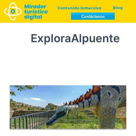
Blog
Contenido Inmersivo
Ir
Contáctanos
al
contenido
ExploraAlpuente
Mirador
Turístico
Digital
Alpuente:
Explorando
la